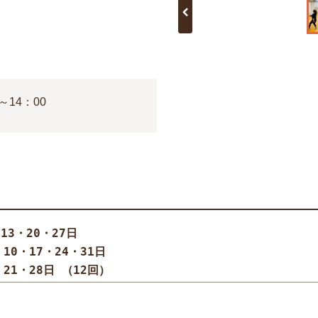
～14：00
・13・20・27日
月   3・10・17・24・31日
9月   7・21・28日 （12回）