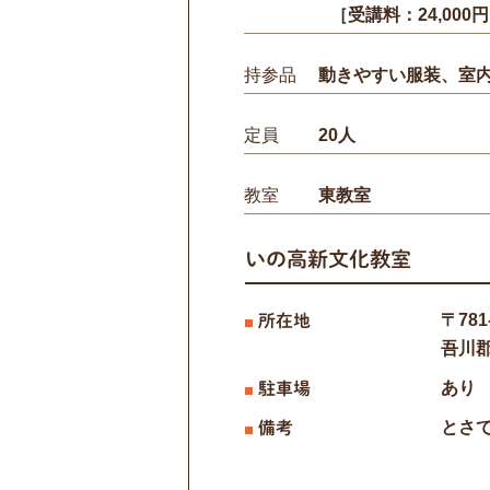
［受講料：24,000
持参品
動きやすい服装、室
定員
20人
教室
東教室
いの高新文化教室
〒781
所在地
吾川
あり
駐車場
とさ
備考